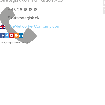
Strategisk kommunikation ApS
+ 45 26 16 18 18
Sla@strategisk.dk
TheNetworkerCompany.com
Webdesign:
WEBINZING.DK