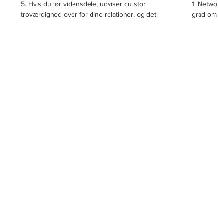
(del 2)
(del 1)
5. Hvis du tør vidensdele, udviser du stor
1. Netwo
troværdighed over for dine relationer, og det
grad om 
belønnes ofte med respekt, sympati og...
erhverv
kan...