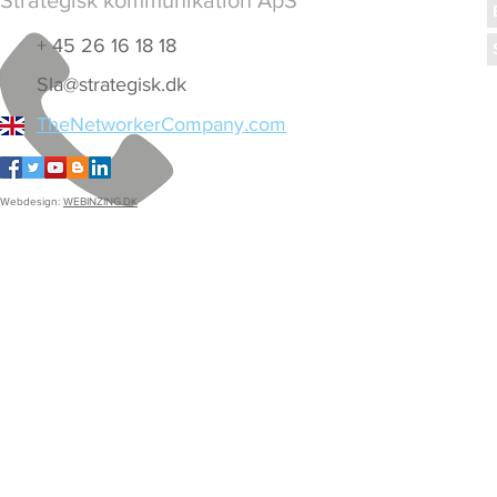
Strategisk kommunikation ApS
+ 45 26 16 18 18
Sla@strategisk.dk
TheNetworkerCompany.com
Webdesign:
WEBINZING.DK